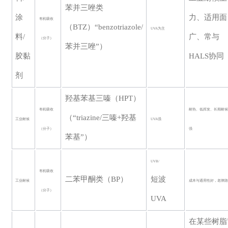
苯并三唑类
涂
力、适用面
有机吸收
（
BTZ）“benzotriazole/
UVA为主
料/
广、常与
（分子）
苯并三唑”）
胶黏
HALS协同
剂
羟基苯基三嗪（
HPT）
有机吸收
耐热、低挥发、长期耐
（“triazine/三嗪+羟基
工业耐候
UVA强
（分子）
强
苯基”）
UVB/
有机吸收
二苯甲酮类（
BP）
短波
工业耐候
成本与通用性好，老牌
（分子）
UVA
在某些树脂