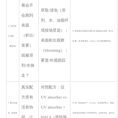
着会不
萃取
/浸泡（溶
会跑到
剂、水、油脂环
表面
4. 迁移/渗
境按场景选）；
① 萃取前后含量差/失重%② 表面析出评级（有/无、
（析出
/
出/抽提
表面析出观察
轻/重）③ 雾度变化（ΔHaze）④ 外观/黏附变化
发雾）
（服役端）
（blooming）；
或被溶
雾度/外观跟踪
剂/水抽
走？
真实配
对照配方：仅
方里有
UV absorber vs
5. 配方内协
① 同一老化条件下：ΔYI/ΔE、光泽保持率%、雾度、
没有协
UV absorber +
同（体系真
开裂/粉化评级② 力学保持率%（拉伸/冲击，按产品
同，让
HALS（受阻胺