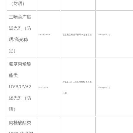
（防晒）
三嗪类广谱
滤光剂（防
187393-00-6
双乙基己氧基苯酚甲氧基苯三嗪
≥99%(HPLC)
晒
/高光稳
定）
氰基丙烯酸
酯类
2-氰基-3,3-二苯基丙烯酸-2-乙基
UVB/UVA2
6197-30-4
≥99%(HPLC)
己酯
滤光剂（防
晒）
肉桂酸酯类