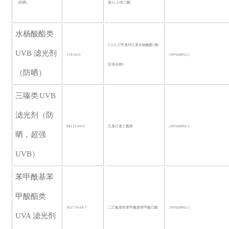
（防晒）
基)-1,3-丙二酮
水杨酸酯类
3,3,5-三甲基环己基水杨酸酯 (顺
UVB 滤光剂
118-56-9
≥99%
(HPLC)
反混合物)
（防晒）
三嗪类
UVB
滤光剂（防
88122-99-0
乙基己基三氮唑
≥99%
(HPLC)
晒，超强
UVB）
苯甲酰基苯
甲酸酯类
302776-68-7
二乙氨基羟苯甲酰基苯甲酸己酯
≥99%
(HPLC)
UVA 滤光剂