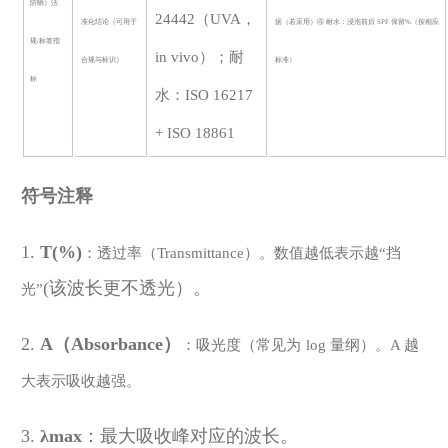
防晒）法
24442
（
UVA，
准化结论（可用于
据（若采用）④ 耐水：浸泡前后 SPF 保留%（按相应
规/标签指
in vivo）；耐
合规与标识）
标准）
标
水：ISO 16217
+ ISO 18861
符号注释
1.
T(%)
：透过率（
Transmittance）。数值越低表示越“挡
(
该波长更不透光）。
光”
2.
A（Absorbance）
：吸光度（常见为
log 量纲）。A 越
大表示吸收越强。
3.
λmax
：最大吸收峰对应的波长。