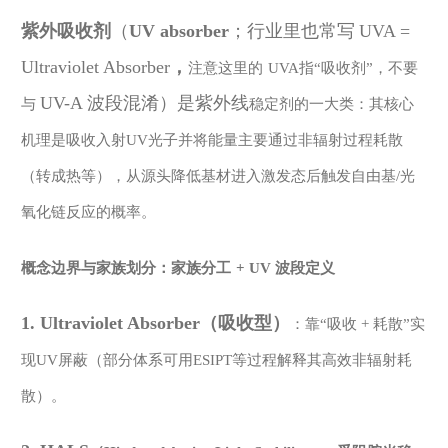
紫外吸收剂
（
UV absorber
；行业里也常写
UVA =
Ultraviolet Absorber
，
注意这里的
UVA指“吸收剂”，不要
UV-A
波段混淆）是紫外
线
与
稳定剂的一大类：其核心
机理是吸收入射
UV光子并将能量主要通过非辐射过程耗散
（转成热等），从源头降低基材进入激发态后触发自由基/光
氧化链反应的概率。
概念边界与家族划分：家族分工
+ UV 波段定义
1. Ultraviolet Absorber（吸收型）
：靠
“吸收 + 耗散”实
现UV屏蔽（部分体系可用ESIPT等过程解释其高效非辐射耗
散）。