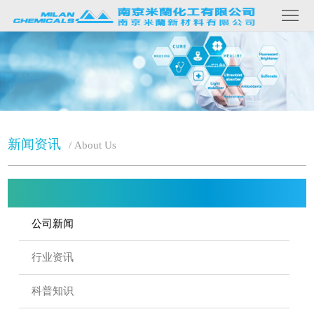
网
关
站
于
我
们
首
产
品
页
内
容
新
新闻资讯
/ About Us
闻
资
讯
联
公司新闻
系
行业资讯
我
科普知识
们