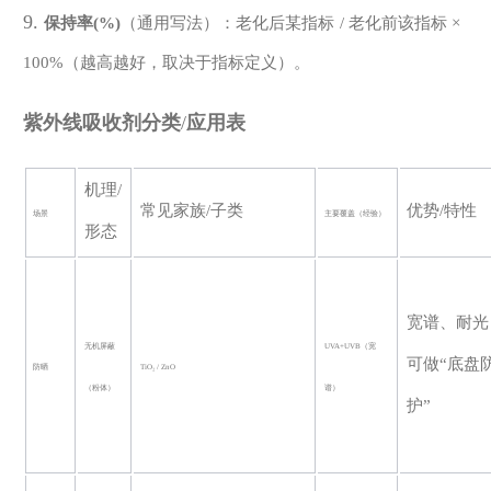
9.
保持率
(%)
（通用写法）：老化后某指标
/ 老化前该指标 ×
100%（越高越好，取决于指标定义）。
紫外线
吸收剂分类
/
应用表
机理
/
常见家族
/子类
优势
/特性
场景
主要覆盖（经验）
形态
宽谱、耐光
无机屏蔽
UVA+UVB（宽
可做
“底盘
防晒
TiO₂ / ZnO
（粉体）
谱）
护”