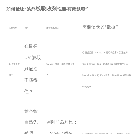
线
吸收剂
”
如何验证
“紫外
性能
/有效领域
需要记录的
“数据”
证据层级
目的
推荐怎么测试
在目标
① 覆盖范围（UV-A/UV-B 是否有空窗）② 透过率
UV 波段
1. 光谱屏蔽
UV-Vis：溶液 + 薄膜/制件（优
T(%)：如 T@340 nm / T@360 nm（薄膜/制件）③
到底挡
能力
先）
λmax 与 A(吸光度) 或 ε（溶液）④ >400 nm 可见区吸
不挡得
收/透过率
住？
会不会
自己先
照射前后对比：
被晒
UV-Vis / 颜色；