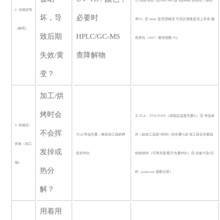
① 照前/照后 T@340/360 或 A@λmax 的变化（保持
2. 光稳定性
坏，导
必要时
率%）② λmax 是否漂移③ 可见区尾吸是否上升④ 颜
（耐照）
致后期
HPLC/GC-MS
色变化（ΔE* / 黄变指数 YI）
失效
/黄
查降解物
变？
加工
/烘
烤时会
① TGA：T5%/T10%（或指定温度失重%）② 等温条
3. 热稳定/
不会挥
TGA/等温失重；模拟加工或烘烤
件（如加工温度×时间）的失重%③ 加工前后含量或
挥发（加工
发掉或
前后对比
性能保持（可用光谱/配方含量对比）④ 设备污染/沉
端）
热分
积（plate-out 观察记录）
解？
用着用