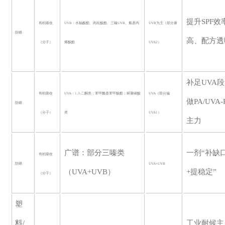
提升
SPF效
有机吸收
UVB：水杨酸酯、肉桂酸酯、三嗪UVB、氰基丙
UVB为主（部分兼
防晒
高、配方透
（分子）
烯酸酯
UVA2）
补足
UVA
有机吸收
UVA：1,3-二酮类；苯甲酰基苯甲酸酯；樟脑磺酸
UVA（部分偏
做PA/UVA-
防晒
（分子）
类
UVA1）
主力
广谱：部分三嗪类
一剂
“补缺
有机吸收
防晒
UVA+UVB
（
UVA+UVB）
+提稳定”
（分子）
塑
料
/
工业耐候主