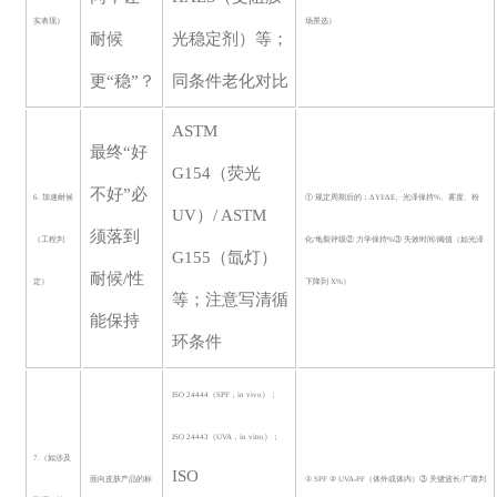
实表现）
场景选）
耐候
光稳定剂）等；
更
“稳”？
同条件老化对比
ASTM
最终
“好
G154
（荧光
不好”必
6. 加速耐候
① 规定周期后的：ΔYI/ΔE、光泽保持%、雾度、粉
UV）/ ASTM
须落到
（工程判
化/龟裂评级② 力学保持%③ 失效时间/阈值（如光泽
G155（氙灯）
耐候/性
定）
下降到 X%）
等；注意写清循
能保持
环条件
ISO 24444（SPF，in vivo）；
ISO 24443（UVA，in vitro）；
7.（如涉及
ISO
面向皮肤产品的标
① SPF ② UVA-PF（体外或体内）③ 关键波长/广谱判