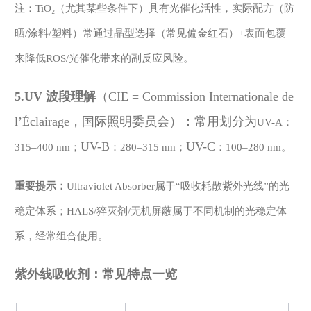
注：
TiO₂（尤其某些条件下）具有光催化活性，实际配方（防
晒/涂料/塑料）常通过晶型选择（常见偏金红石）+表面包覆
来降低ROS/光催化带来的副反应风险。
5.UV 波段理解
（
CIE
= Commission Internationale de
l’Éclairage，国际照明委员会）：常用划分为
UV-
A
：
UV-B
UV-C
315–400 nm；
：
280–315 nm；
：
100–280 nm。
重要提示：
Ultraviolet Absorber
属于
“吸收耗散
紫外光线
”的
光
稳定体系
；
HALS/猝灭剂/无机屏蔽属于不同机制的光稳定体
系，
经常
组合使用。
紫外线
吸收剂：常见特点一览