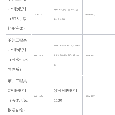
UV 吸收剂
2-(2H-苯并三唑-2-基)-6-十二烷
125304-04-3
≥95
%(HPLC)
（BTZ，涂
基-4-甲基苯酚
料用液体）
苯并三唑类
3-[3-(2-H-苯并三唑-2-基)-4-羟基-5-
UV 吸收剂
104810-48-2
叔丁基苯基]-丙酸-聚乙二醇 300
≥98%
(HPLC)
（可水性/水
酯
性体系）
苯并三唑类
UV 吸收剂
紫外线吸收剂
104810-47-1
≥98%(HPLC)
（液体/反应
1130
物混合物）