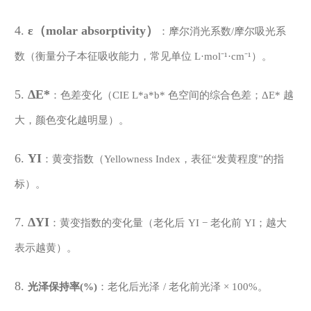
4.
ε（molar absorptivity）
：摩尔消光系数
/摩尔吸光系
数（衡量分子本征吸收能力，常见单位 L·mol⁻¹·cm⁻¹）。
5.
ΔE*
：色差变化（
CIE L*a*b* 色空间的综合色差；ΔE* 越
大，颜色变化越明显）。
6.
YI
：黄变指数（
Yellowness Index，表征“发黄程度”的指
标）。
7.
ΔYI
：黄变指数的变化量（老化后
YI − 老化前 YI；越大
表示越黄）。
8.
光泽保持率
(%)
：老化后光泽
/ 老化前光泽 × 100%。