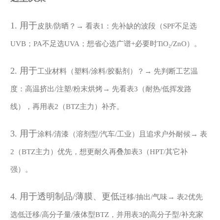
1.
用于
皮肤
/防晒？→ 看表1：先补缺的波段（SPF不足选
UVB；PA不足选UVA；想省心选广谱+必要时TiO₂/ZnO）。
2.
用于
工业材料（塑料
/涂料/胶黏剂）？→ 先判断工艺温
度：高温挤出/注塑/粉末烘烤→ 先看表3（耐热/低挥发路
线），再用表2（BTZ主力）补齐。
3.
用于
涂料
/清漆（溶剂型/汽车/工业）且追求户外耐候→ 表
2（BTZ主力）优先，想更耐久再叠加表3（HPT/其它补
强）。
4.
用于
透明
制品
/薄膜、
更低
迁移
/抽出/气味→ 表2优先
选低迁移/高分子量/液体型BTZ，并用表3的高分子型/补充家