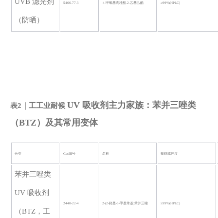
UVB 滤光剂
5466-77-3
4-甲氧基肉桂酸-2-乙基己酯
≥99%(HPLC)
（防晒）
UV 吸收剂主力家族：苯并三唑类
表
2｜工工业耐候
（BTZ）及其常用变体
分类
Cas编号
名称
规格或纯度
苯并三唑类
UV 吸收剂
2440-22-4
2-(2-羟基-5-甲基苯基)苯并三唑
≥99%(HPLC)
（BTZ，工