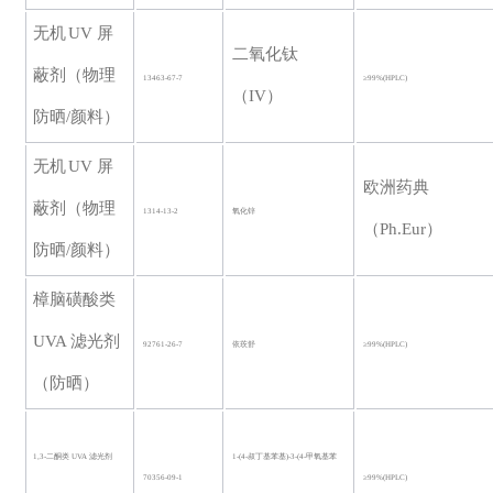
无机
UV 屏
二氧化钛
蔽剂（物理
13463-67-7
≥99%(HPLC)
（
IV）
防晒/颜料）
无机
UV 屏
欧洲药典
蔽剂（物理
1314-13-2
氧化锌
（
Ph.Eur）
防晒/颜料）
樟脑磺酸类
UVA 滤光剂
92761-26-7
依莰舒
≥99%(HPLC)
（防晒）
1,3-二酮类 UVA 滤光剂
1-(4-叔丁基苯基)-3-(4-甲氧基苯
70356-09-1
≥99%
(HPLC)