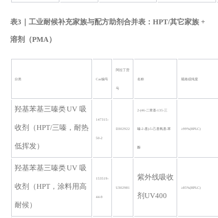
表
3｜工业耐候补充家族与配方助剂合并表：HPT/其它家族 +
溶剂（PMA）
阿拉丁货
分类
Cas编号
名称
规格或纯度
号
羟基苯基三嗪类
UV 吸
2-(46-二苯基-135-三
147315-
收剂（HPT/三嗪，耐热
D302922
嗪-2-基)-5-己基氧基-苯
≥99%
(HPLC)
50-2
低挥发）
酚
羟基苯基三嗪类
UV 吸
紫外线吸收
153519-
收剂（HPT，涂料用高
U302981
≥85%
(HPLC)
剂
UV400
44-9
耐候）