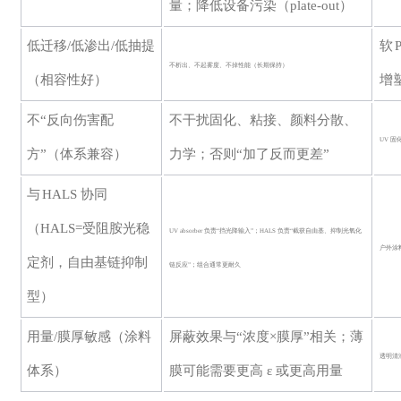
量；降低设备污染（plate-out）
低迁移
/低渗出/低抽提
软
不析出、不起雾度、不掉性能（长期保持）
（相容性好）
增
不
“反向伤害配
不干扰固化、粘接、颜料分散、
UV 
方”（体系兼容）
力学；否则
“加了反而更差”
与
HALS 协同
（HALS=受阻胺光稳
UV absorber 负责“挡光降输入”；HALS 负责“截获自由基、抑制光氧化
户外涂
定剂，自由基链抑制
链反应”；组合通常更耐久
型）
用量
/膜厚敏感（涂料
屏蔽效果与
“浓度×膜厚”相关；薄
透明清
体系）
膜可能需要更高 ε 或更高用量