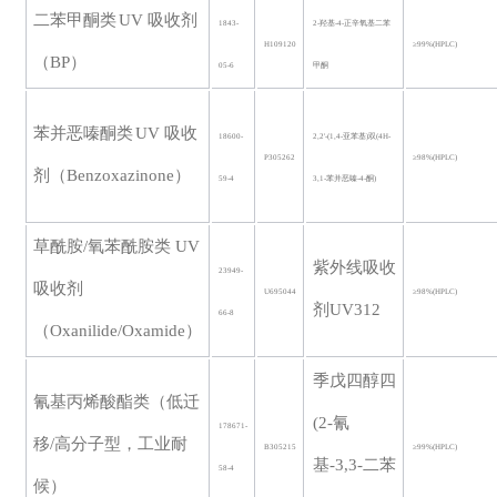
二苯甲酮类
UV 吸收剂
1843-
2-羟基-4-正辛氧基二苯
H109120
≥99%
(HPLC)
（BP）
05-6
甲酮
苯并恶嗪酮类
UV 吸收
18600-
2,2'-(1,4-亚苯基)双(4H-
P305262
≥98%
(HPLC)
剂（Benzoxazinone）
59-4
3,1-苯并恶嗪-4-酮)
草酰胺
/氧苯酰胺类 UV
紫外线吸收
23949-
吸收剂
U695044
≥98%(HPLC)
剂
UV312
66-8
（Oxanilide/Oxamide）
季戊四醇四
氰基丙烯酸酯类（低迁
(2-氰
178671-
移
/高分子型，工业耐
B305215
≥99%
(HPLC)
基-3,3-二苯
58-4
候）