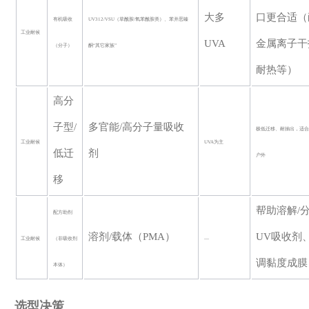
大多
口更合适（
有机吸收
UV312/VSU（草酰胺/氧苯酰胺类）、苯并恶嗪
工业耐候
UVA
金属离子干
（分子）
酮“其它家族”
耐热等）
高分
子型
/
多官能
/高分子量吸收
极低迁移、耐抽出，适
工业耐候
UVA为主
低迁
剂
户外
移
帮助溶解
/
配方助剂
溶剂
/载体（PMA）
UV吸收剂
工业耐候
（非吸收剂
—
调黏度成膜
本体）
选型决策