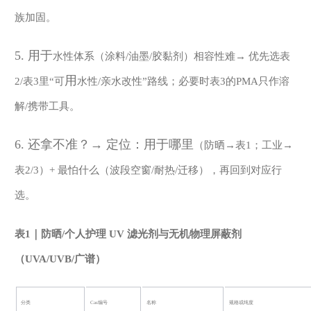
族加固。
5.
用于
水性体系（涂料
/油墨/胶黏剂）相容性难→ 优先选表
用
2/表3里“可
水性
/亲水改性”路线；必要时表3的PMA只作溶
解/携带工具。
6. 还拿不准？→ 定位：
用于哪里
（防晒
→表1；工业→
表2/3）+ 最怕什么（波段空窗/耐热/迁移），再回到对应行
选。
表
1｜防晒/个人护理 UV 滤光剂与无机物理屏蔽剂
（UVA/UVB/广谱）
分类
Cas编号
名称
规格或纯度