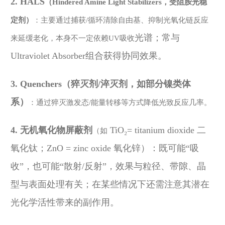
2.
HALS
（
Hindered Amine Light Stabilizers，受阻胺光稳
定剂）
：主要通过捕获
/循环清除自由基、抑制光氧化链反应
光
谱；常与
来延缓老化，本身不一定依赖UV吸收
Ultraviolet Absorber
组合获得协同
效果
。
3. Quenchers（猝灭剂/淬灭剂，如部分镍类体
系）
：通过猝灭激发态
/能量转移等方式降低光致反应几率。
4. 无机氧化物屏蔽剂
TiO₂
= titanium dioxide 二
（如
氧化钛；
ZnO
= zinc oxide 氧化锌）：既可能“吸
收”，也可能“散射/反射”，效果与粒径、带隙、晶
型与表面处理有关；在某些情况下还需注意其潜在
光化学活性带来的副作用。