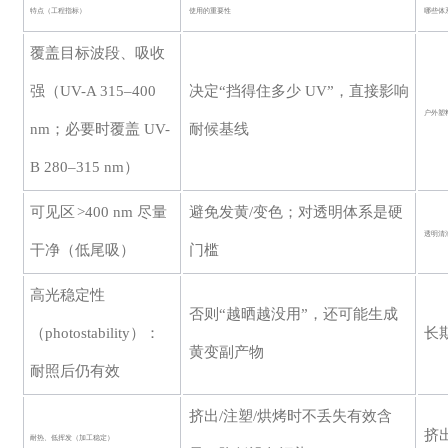
特点（工程指标）
使用的重要性
哪些体
覆盖目标波段、吸收
强（
UV-A 315–400
决定
“挡得住多少 UV”，直接影响
户外塑
nm；必要时覆盖 UV-
耐候基线
B 280–315 nm）
可见区
>400 nm 尽量
避免发黄
/变色；对透明体系是硬
透明清
干净（低尾吸）
门槛
高光稳定性
否则
“越晒越没用”，还可能生成
（
photostability）：
长
黄变副产物
耐照后仍有效
挤出
/注塑/烘烤时不丢失有效含
挤
耐热、低挥发（加工稳定）