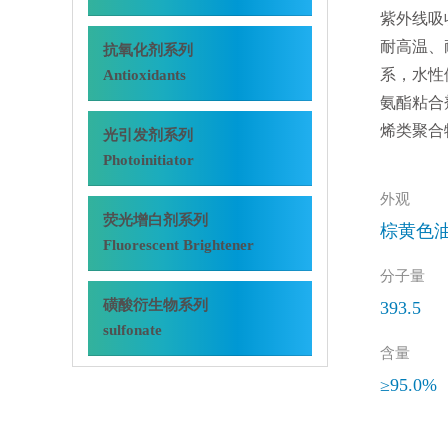
紫外线吸
耐高温、
抗氧化剂系列
系，水性
Antioxidants
氨酯粘合
烯类聚合物
光引发剂系列
Photoinitiator
外观
荧光增白剂系列
棕黄色
Fluorescent Brightener
分子量
磺酸衍生物系列
393.5
sulfonate
含量
≥95.0%