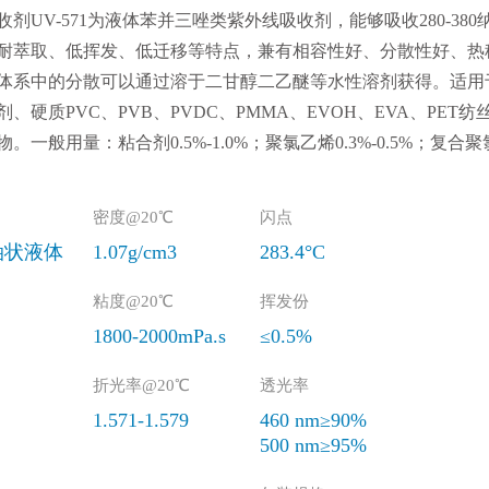
收剂UV-571为液体苯并三唑类紫外线吸收剂，能够吸收280-38
耐萃取、低挥发、低迁移等特点，兼有相容性好、分散性好、热
体系中的分散可以通过溶于二甘醇二乙醚等水性溶剂获得。适用
剂、硬质PVC、PVB、PVDC、PMMA、EVOH、EVA、PE
。一般用量：粘合剂0.5%-1.0%；聚氯乙烯0.3%-0.5%；复合聚氯乙
密度@20℃
闪点
油状液体
1.07g/cm3
283.4°C
粘度@20℃
挥发份
1800-2000mPa.s
≤0.5%
折光率@20℃
透光率
1.571-1.579
460 nm≥90%
500 nm≥95%