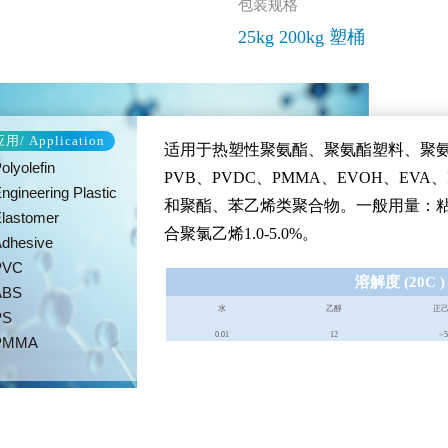
包装规格
25kg 200kg 塑桶
用/ Application
适用于热塑性聚氨酯、聚氨酯塑料、聚氨
olyolefin
PVB、PVDC、PMMA、EVOH、EV
ngineering Plastic
和聚酯、苯乙烯类聚合物。一般用量：粘合剂0.
lastomer
合聚氯乙烯1.0-5.0%。
dhesive
PVC
溶解度 (20C ) 
ABS
水
乙醇
正
PS
0.01
12
>5
PMMA