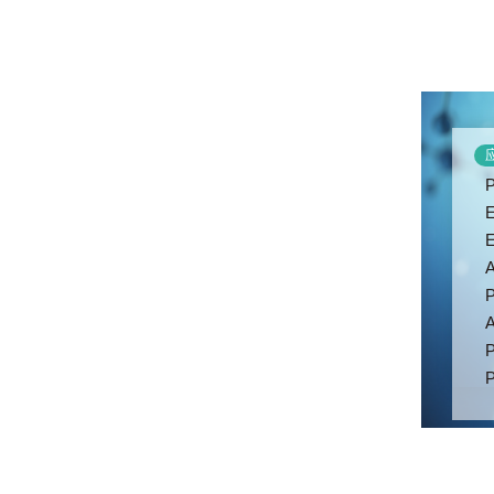
应
P
E
E
A