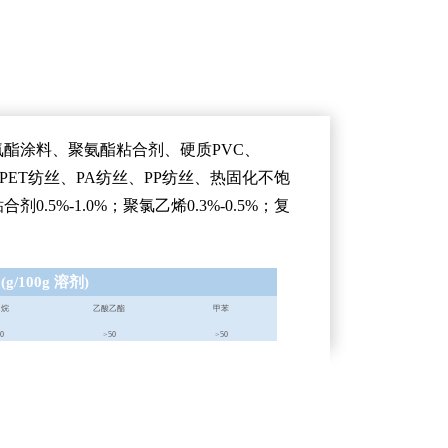
酯涂料、聚氨酯粘合剂、硬质PVC、
A、PET纺丝、PA纺丝、PP纺丝、热固化不饱
5%-1.0%；聚氯乙烯0.3%-0.5%；复
(g/100g 溶剂)
己烷
乙酸乙酯
甲苯
0
>50
>50