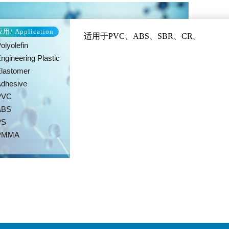
用/ Application
适用于PVC、ABS、SBR、CR。
olyolefin
ngineering Plastic
lastomer
dhesive
PVC
ABS
PS
PMMA