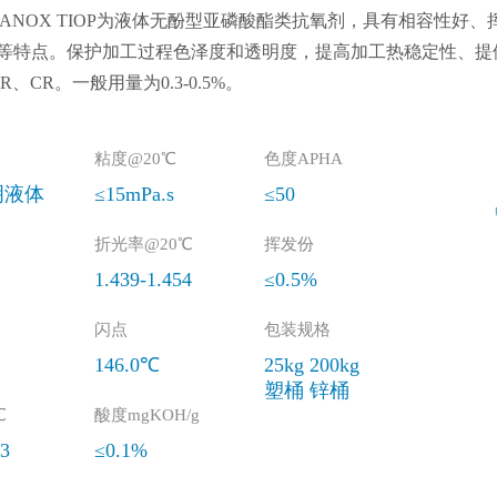
IANOX TIOP为液体无酚型亚磷酸酯类抗氧剂，具有相容性
等特点。保护加工过程色泽度和透明度，提高加工热稳定性、提供
BR、CR。一般用量为0.3-0.5%。
粘度@20℃
色度APHA
明液体
≤15mPa.s
≤50
折光率@20℃
挥发份
1.439-1.454
≤0.5%
闪点
包装规格
146.0℃
25kg 200kg
塑桶 锌桶
℃
酸度mgKOH/g
m3
≤0.1%