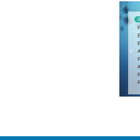
应
P
E
E
A