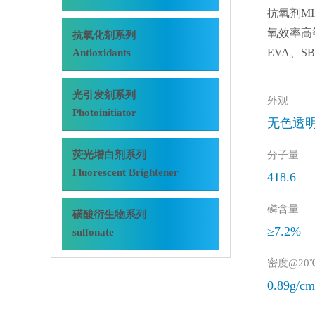
抗氧剂M
氧效率高
抗氧化剂系列
EVA、S
Antioxidants
光引发剂系列
外观
Photoinitiator
无色透
荧光增白剂系列
分子量
Fluorescent Brightener
418.6
磷含量
磺酸衍生物系列
≥7.2%
sulfonate
密度@20
0.89g/c