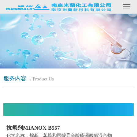
网
站
关
首
于
产
页
我
品
客
们
内
户
新
容
案
闻
联
服务内容
/ Product Us
例
资
系
讯
我
们
抗氧剂MIANOX B557
化学名称：烷基二苯胺和丙酸异辛酸酯磷酸酯混合物