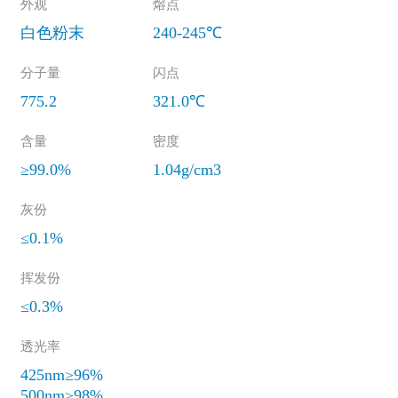
外观
熔点
白色粉末
240-245℃
分子量
闪点
775.2
321.0℃
含量
密度
≥99.0%
1.04g/cm3
灰份
≤0.1%
挥发份
≤0.3%
透光率
425nm≥96%
500nm≥98%