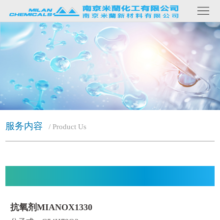
网
站
关
首
于
产
页
我
品
客
们
内
户
新
容
案
闻
联
服务内容
/ Product Us
例
资
系
讯
我
们
抗氧剂MIANOX1330