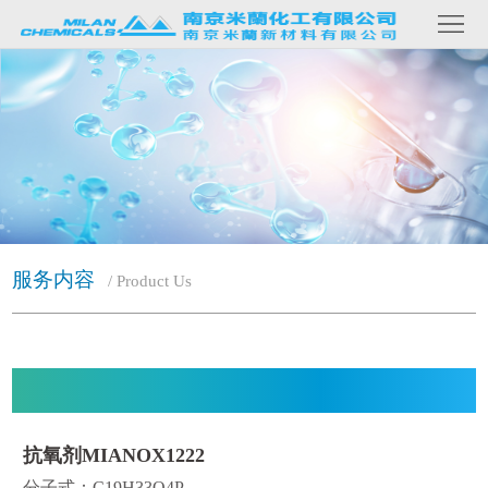
网
站
关
首
于
产
页
我
品
客
们
内
户
新
容
案
闻
联
服务内容
/ Product Us
例
资
系
讯
我
们
抗氧剂MIANOX1222
分子式：C19H33O4P