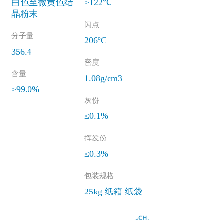
白色至微黄色结
≥122℃
晶粉末
闪点
分子量
206ºC
356.4
密度
含量
1.08g/cm3
≥99.0%
灰份
≤0.1%
挥发份
≤0.3%
包装规格
25kg 纸箱 纸袋