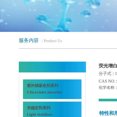
服务内容
/ Product Us
荧光增白剂
分子式：C3
CAS NO：
紫外线吸收剂系列
化学名称
UItraviolet absorber
光稳定剂系列
特性和
Light stabilizer