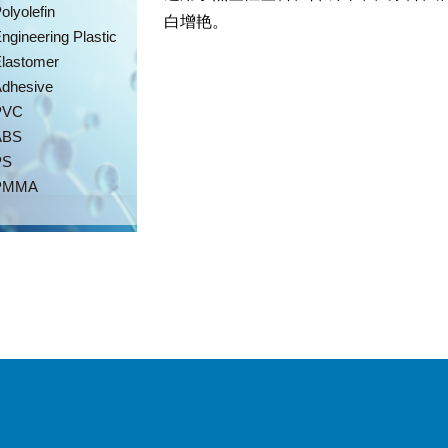
olyolefin
白增艳。
ngineering Plastic
lastomer
dhesive
PVC
ABS
PS
PMMA