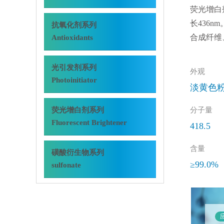
荧光增白
长436
抗氧化剂系列
合成纤维
Antioxidants
光引发剂系列
外观
Photoinitiator
淡黄色
荧光增白剂系列
分子量
Fluorescent Brightener
418.5
含量
磺酸衍生物系列
≥99.0%
sulfonate
应