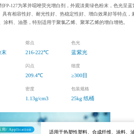
剂FP-127为苯并噁唑荧光增白剂，外观淡黄绿色粉末，色光呈蓝
nm。具有相容性好、耐光性好、热稳定性好、增白效果好等特点
、涂料、油墨，特别适用于聚氯乙烯、聚苯乙烯的增白增艳。
熔点
色光
粉末
216-222℃
蓝紫光
闪点
细度
209.4℃
≥300目
密度
包装规格
1.13g/cm3
25kg 纸桶
用/ Application
适用于热塑性塑料、合成纤维、涂料、