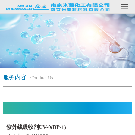
网
站
关
首
于
产
页
我
品
客
们
内
户
新
容
案
闻
联
服务内容
/ Product Us
例
资
系
讯
我
们
紫外线吸收剂UV-0(BP-1)