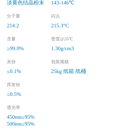
淡黄色结晶粉末
143-146℃
分子量
闪点
214.2
215.3°C
含量
密度@20℃
≥99.0%
1.30g/cm3
灰份
包装规格
≤0.1%
25kg 纸箱 纸桶
挥发份
≤0.5%
透光率
450nm≥95%
500mn≥95%