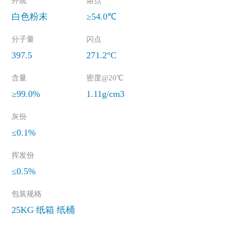
外观
熔点
白色粉末
≥54.0℃
分子量
闪点
397.5
271.2°C
含量
密度@20℃
≥99.0%
1.11g/cm3
灰份
≤0.1%
挥发份
≤0.5%
包装规格
25KG 纸箱 纸桶