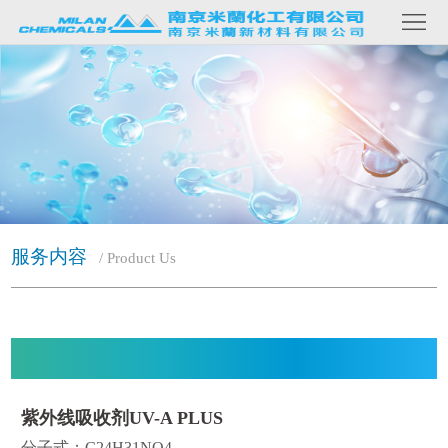
网
站
关
首
于
产
页
我
品
客
们
内
户
新
容
案
闻
联
服务内容
/ Product Us
例
资
系
讯
我
们
紫外线吸收剂UV-A PLUS
分子式：C24H31NO4