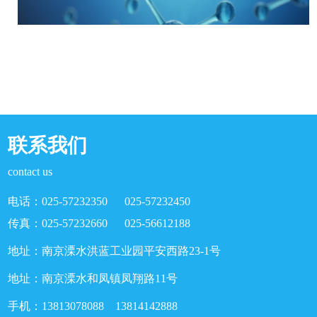
联系我们
contact us
电话：025-57232350 025-57232450
传真：025-57232660 025-56612188
地址：南京溧水洪蓝工业园平安西路23-1号
地址：南京溧水和凤镇凤翔路11号
手机：13813078088 13814142888